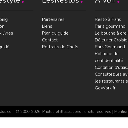
estyle
LesRestos
À voir
ping
Partenaires
Resto à Paris
on
Liens
Paris gourmand
 livres
Plan du guide
Le bouche à orei
Contact
Déjeuner Croisiè
guidé
Portraits de Chefs
ParisGourmand
Politique de
confidentialité
Condition d'utilis
Consultez les avi
les restaurants s
GoWork.fr
os.com © 2000-2026. Photos et illustrations : droits réservés |
Mention