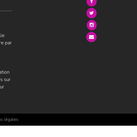
lle
re par
ation
s sur
ur
s légales