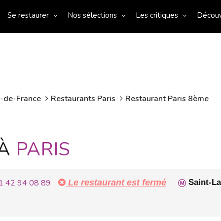
Se restaurer
Nos sélections
Les critiques
Décou
e-de-France
Restaurants Paris
Restaurant Paris 8ème
 À
PARIS
1 42 94 08 89
Le restaurant est fermé
Saint-La