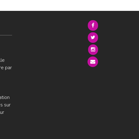
lle
re par
ation
s sur
ur