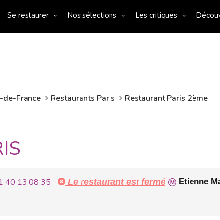
Se restaurer
Nos sélections
Les critiques
Décou
e-de-France
Restaurants Paris
Restaurant Paris 2ème
IS
1 40 13 08 35
Le restaurant est fermé
Etienne Ma