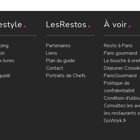
estyle
LesRestos
À voir
ping
Partenaires
Resto à Paris
on
Liens
Paris gourmand
 livres
Plan du guide
Le bouche à orei
Contact
Déjeuner Croisiè
guidé
Portraits de Chefs
ParisGourmand
Politique de
confidentialité
Condition d'utilis
Consultez les avi
les restaurants s
GoWork.fr