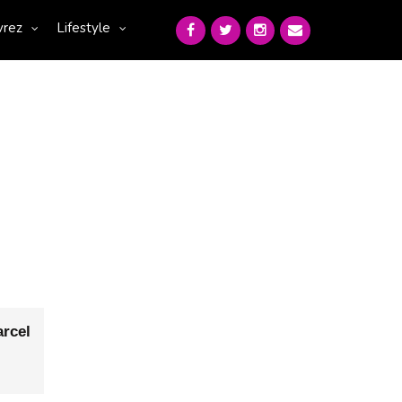
vrez
Lifestyle
rcel