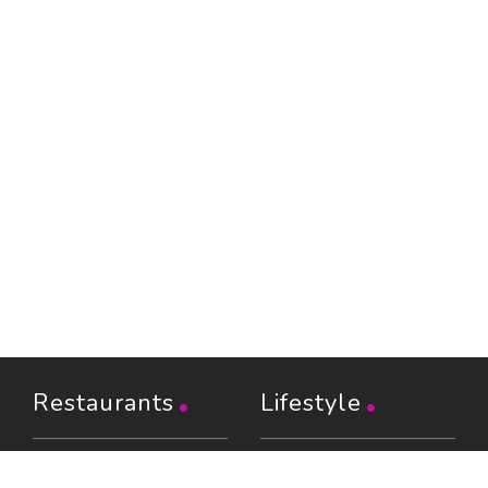
Restaurants
Lifestyle
Restaurants à Paris (6401)
Shopping