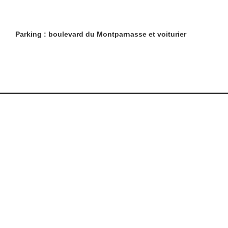
Parking : boulevard du Montparnasse et voiturier
Restaurants
Lifestyle
Restaurants à Paris (6401)
Shopping
Restaurants en Île-de-
Évasion
France (1103)
Beaux livres
Restaurants en région
Boire
(1202)
Être guidé
Restaurants avec terrasse
Référencement