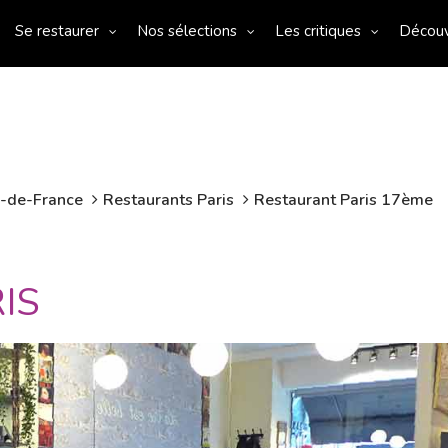
Se restaurer
Nos sélections
Les critiques
Décou
e-de-France
Restaurants Paris
Restaurant Paris 17ème
IS