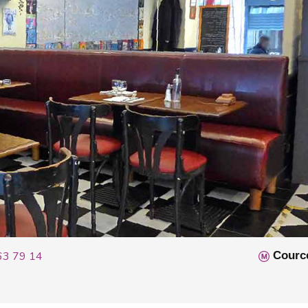
63 79 14
Cource