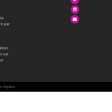
lle
re par
ation
s sur
ur
s légales