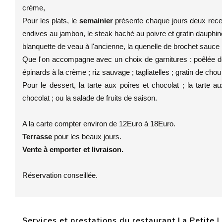
crème,
Pour les plats, le
semainier
présente chaque jours deux recet
endives au jambon, le steak haché au poivre et gratin dauphinoi
blanquette de veau à l'ancienne, la quenelle de brochet sauce Na
Que l'on accompagne avec un choix de garnitures : poêlée de
épinards à la crème ; riz sauvage ; tagliatelles ; gratin de chou 
Pour le dessert, la tarte aux poires et chocolat ; la tarte
chocolat ; ou la salade de fruits de saison.
A la carte compter environ de 12Euro à 18Euro.
Terrasse
pour les beaux jours.
Vente à emporter et livraison.
Réservation conseillée.
Services et prestations du restaurant La Petite 