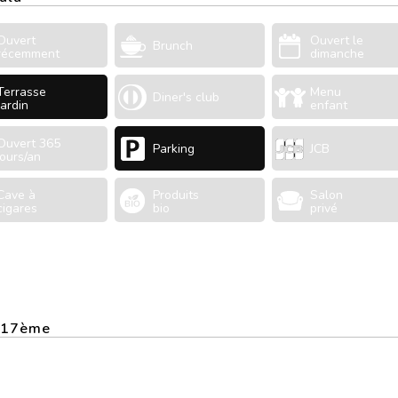
Ouvert
Ouvert le
Brunch
récemment
dimanche
Terrasse
Menu
Diner's club
Jardin
enfant
Ouvert 365
Parking
JCB
jours/an
Cave à
Produits
Salon
cigares
bio
privé
S 17ème