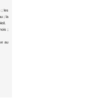
 ; les
u ; la
eil.
nois ;
sse au