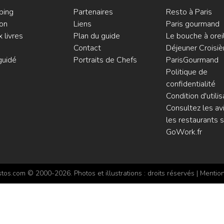
ping
Partenaires
Resto à Paris
on
Liens
Paris gourmand
 livres
Plan du guide
Le bouche à orei
Contact
Déjeuner Croisiè
guidé
Portraits de Chefs
ParisGourmand
Politique de
confidentialité
Condition d'utilis
Consultez les avi
les restaurants s
GoWork.fr
os.com © 2000-2026. Photos et illustrations : droits réservés |
Mention