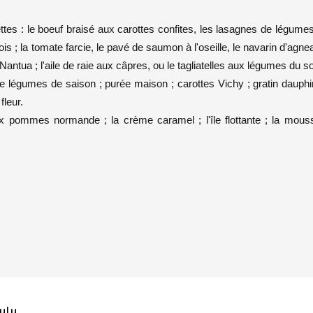
tes : le boeuf braisé aux carottes confites, les lasagnes de légumes
s ; la tomate farcie, le pavé de saumon à l'oseille, le navarin d'agnea
ntua ; l'aile de raie aux câpres, ou le tagliatelles aux légumes du sol
 légumes de saison ; purée maison ; carottes Vichy ; gratin dauphi
fleur.
 aux pommes normande ; la crème caramel ; l'île flottante ; la mou
Lulu