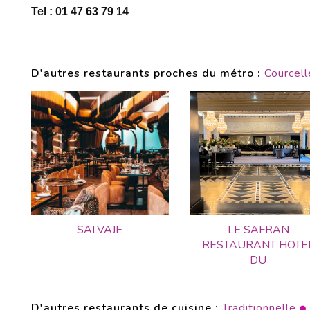
Tel : 01 47 63 79 14
D'autres restaurants proches du métro :
Courcell
SALVAJE
LE SAFRAN
RESTAURANT HOTE
DU
D'autres restaurants de cuisine :
Traditionnelle