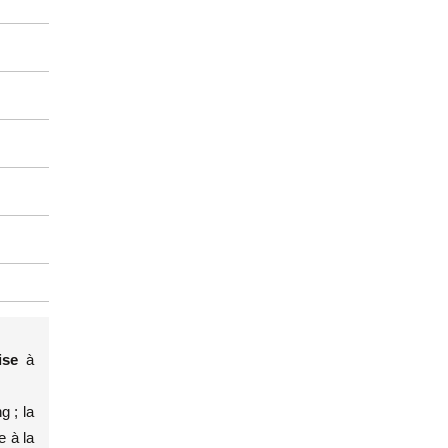
aise
à
g ; la
e à la