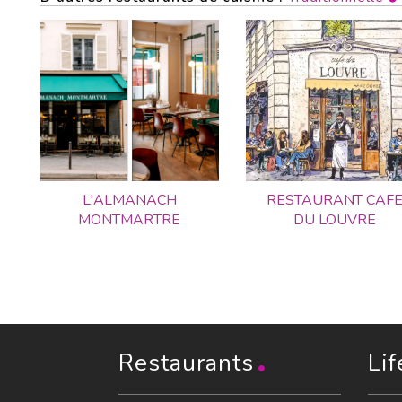
L'ALMANACH
RESTAURANT CAF
MONTMARTRE
DU LOUVRE
Restaurants
Lif