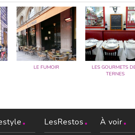
E
LE FUMOIR
LES GOURMETS D
TERNES
estyle
LesRestos
À voir