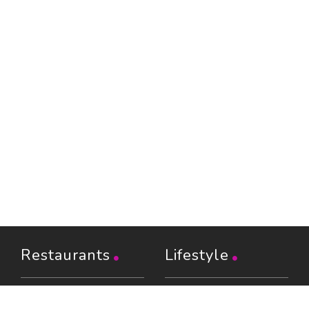
Restaurants
Lifestyle
Restaurants à Paris (6402)
Shopping