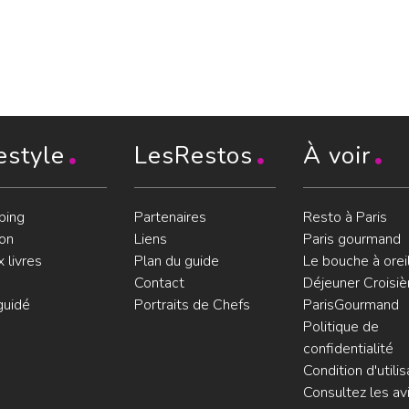
estyle
LesRestos
À voir
ping
Partenaires
Resto à Paris
on
Liens
Paris gourmand
 livres
Plan du guide
Le bouche à orei
Contact
Déjeuner Croisiè
guidé
Portraits de Chefs
ParisGourmand
Politique de
confidentialité
Condition d'utilis
Consultez les avi