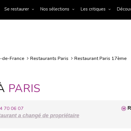
Se restaurer
Nos sélections
Les critiques
Décou
e-de-France
Restaurants Paris
Restaurant Paris 17ème
 À
PARIS
4 70 06 07
R
aurant a changé de propriétaire