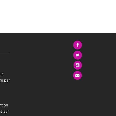
lle
re par
ation
s sur