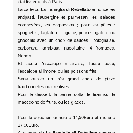
établissements à Paris.
La carte du
La Famiglia di Rebellato
annonce les
antipasti, l'aubergine et parmesan, les salades
composées, les carpaccios ; pour les pâtes :
spaghettis, tagliatelle, linguine, penne, rigatoni, ou
gnocchis avec un choix de sauces : bolognaise,
carbonara, arrabiata, napolitaine, 4 fromages,
Norma...
Et aussi l'escalope milanaise, l'osso buco,
l'escalope al limone, ou les poissons frits.
Sans oublier un très grand choix de pizze
traditionnelles ou créatives.
Pour le dessert, la panna cotta, le tiramisu, la
macédoine de fruits, ou les glaces.
Pour le déjeuner formule à 14,90Euro et menu à
17,90Euro.
A la carte du
La Famiglia di Rebellato
compter