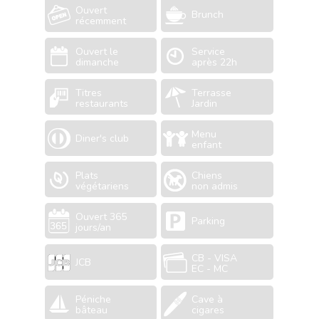
Ouvert
Brunch
récemment
Ouvert le
Service
dimanche
après 22h
Titres
Terrasse
restaurants
Jardin
Menu
Diner's club
enfant
Plats
Chiens
végétariens
non admis
Ouvert 365
Parking
jours/an
CB - VISA
JCB
EC - MC
Péniche
Cave à
bâteau
cigares