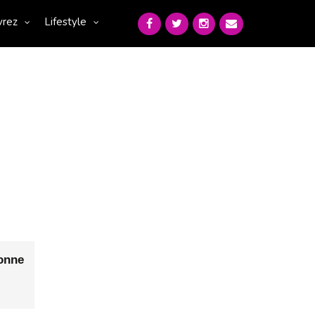
vrez
Lifestyle
onne