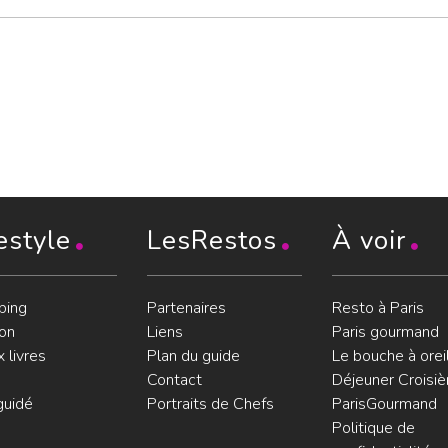
estyle
LesRestos
À voir
ping
Partenaires
Resto à Paris
on
Liens
Paris gourmand
 livres
Plan du guide
Le bouche à orei
Contact
Déjeuner Croisiè
guidé
Portraits de Chefs
ParisGourmand
Politique de