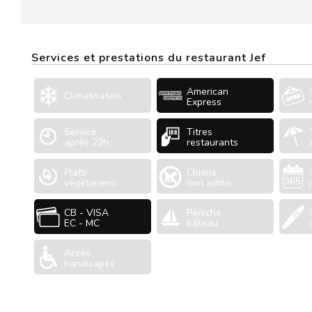
Services et prestations du restaurant Jef
American
Climatisation
Express
Service
Titres
après 22h
restaurants
Plats
Chiens
végétariens
non admis
CB - VISA
Péniche
EC - MC
bâteau
Accès
handicapés