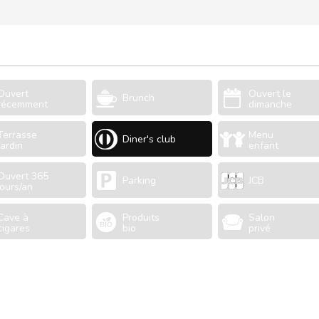
Ouvert
Ouvert le
Brunch
récemment
dimanche
Terrasse
Menu
Diner's club
Jardin
enfant
Ouvert 365
Parking
JCB
jours/an
Cave à
Produits
Salon
cigares
bio
privé