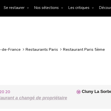
Se restaurer
Nos sélections
Les critiques
Décou
e-de-France
Restaurants Paris
Restaurant Paris 5ème
20 20
Cluny La Sorb
aurant a changé de propriétaire