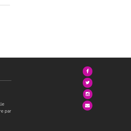
lle
re par