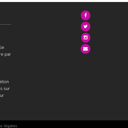
lle
re par
ation
s sur
ur
s légales