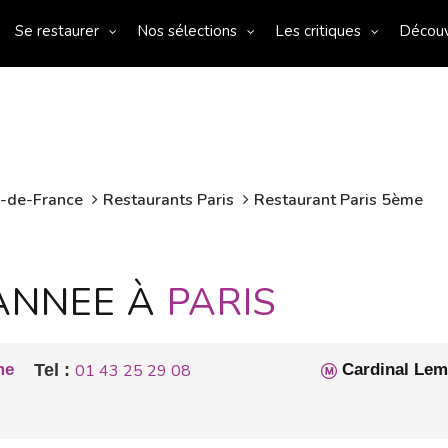
Se restaurer
Nos sélections
Les critiques
Décou
e-de-France
Restaurants Paris
Restaurant Paris 5ème
ANNEE À
PARIS
me
Tel :
01 43 25 29 08
Cardinal Lem