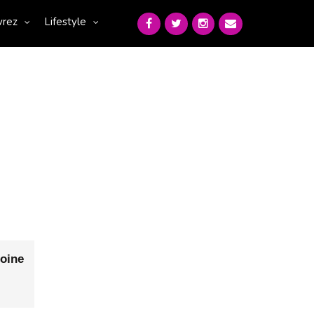
vrez
Lifestyle
oine