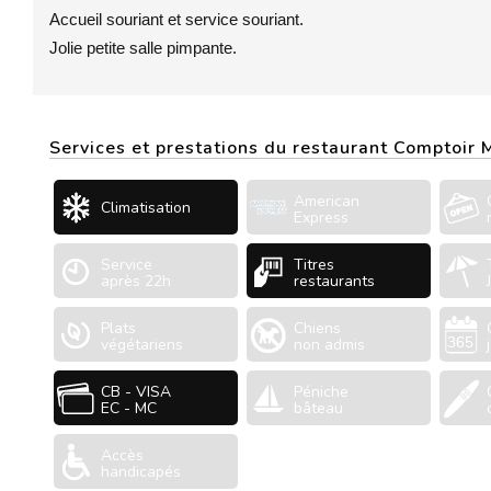
Accueil souriant et service souriant.
Jolie petite salle pimpante.
Services et prestations du restaurant Comptoir
American
Climatisation
Express
Service
Titres
après 22h
restaurants
Plats
Chiens
végétariens
non admis
CB - VISA
Péniche
EC - MC
bâteau
Accès
handicapés