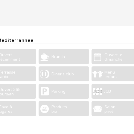
 Mediterrannee
Ouvert
Ouvert le
Brunch
récemment
dimanche
Terrasse
Menu
Diner's club
Jardin
enfant
Ouvert 365
Parking
JCB
jours/an
Cave à
Produits
Salon
cigares
bio
privé