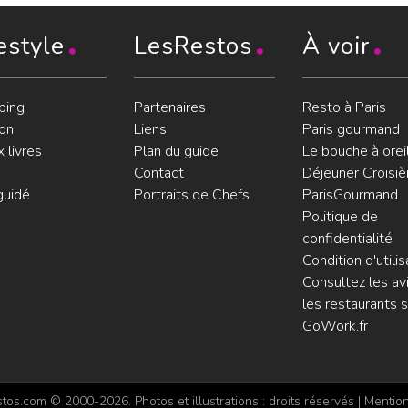
estyle
LesRestos
À voir
ping
Partenaires
Resto à Paris
on
Liens
Paris gourmand
 livres
Plan du guide
Le bouche à orei
Contact
Déjeuner Croisiè
guidé
Portraits de Chefs
ParisGourmand
Politique de
confidentialité
Condition d'utilis
Consultez les avi
les restaurants s
GoWork.fr
os.com © 2000-2026. Photos et illustrations : droits réservés |
Mention