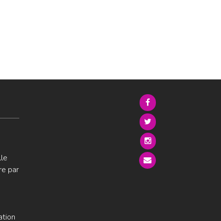
lle
re par
ation