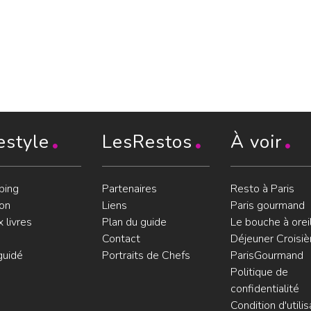
estyle
LesRestos
À voir
ping
Partenaires
Resto à Paris
on
Liens
Paris gourmand
 livres
Plan du guide
Le bouche à orei
Contact
Déjeuner Croisiè
guidé
Portraits de Chefs
ParisGourmand
Politique de
confidentialité
Condition d'utilis