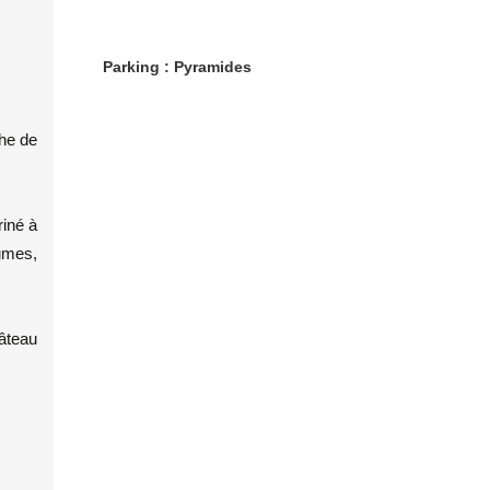
Parking : Pyramides
he de
riné à
gumes,
gâteau