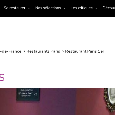
Se restaurer
Nos sélections
Les critiques
Décou
e-de-France
Restaurants Paris
Restaurant Paris 1er
S