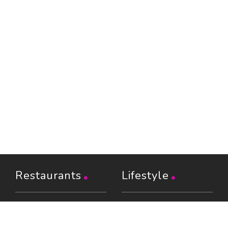
Restaurants
Lifestyle
Restaurants à Paris (6402)
Shopping
Restaurants en Île-de-
Évasion