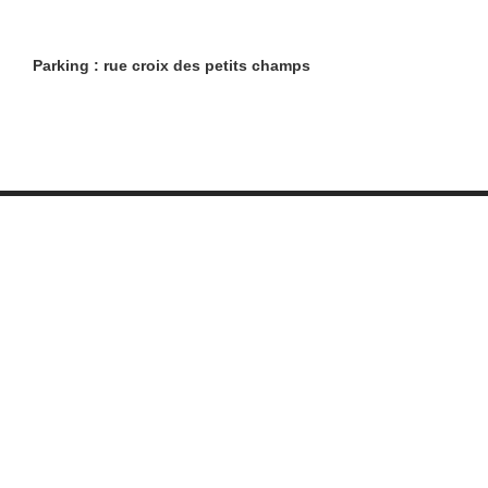
Parking : rue croix des petits champs
Restaurants
Lifestyle
Restaurants à Paris (6401)
Shopping
Restaurants en Île-de-
Évasion
France (1103)
Beaux livres
Restaurants en région
Boire
(1202)
Être guidé
Restaurants avec terrasse
Référencement
LesRestos