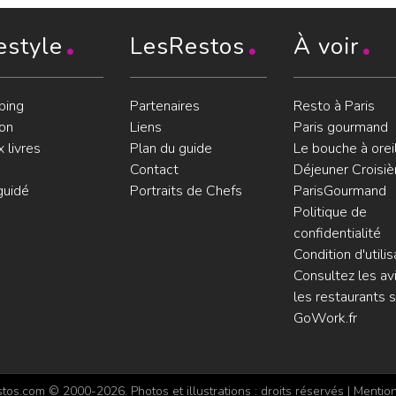
estyle
LesRestos
À voir
ping
Partenaires
Resto à Paris
on
Liens
Paris gourmand
 livres
Plan du guide
Le bouche à orei
Contact
Déjeuner Croisiè
guidé
Portraits de Chefs
ParisGourmand
Politique de
confidentialité
Condition d'utilis
Consultez les avi
les restaurants s
GoWork.fr
os.com © 2000-2026. Photos et illustrations : droits réservés |
Mention