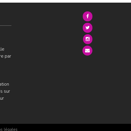
lle
re par
ation
s sur
ur
s légales