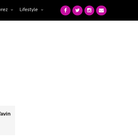
vrez
Lifestyle
avin