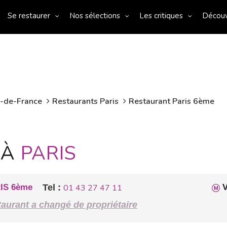
Se restaurer
Nos sélections
Les critiques
Décou
e-de-France
Restaurants Paris
Restaurant Paris 6ème
 À
PARIS
IS 6ème
Tel :
01 43 27 47 11
V
aurant a changé de propriétaire