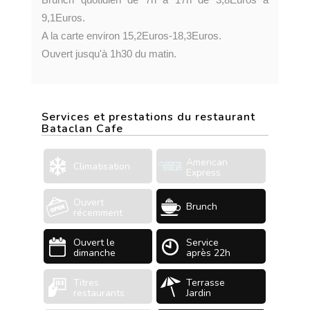
9,1Euros.
A la carte environ 15,2Euros-18,3Euros.
Ouvert jusqu'à 1h30 du matin.
Services et prestations du restaurant
Bataclan Cafe
American
Climatisation
Express
Ouvert
Brunch
récemment
Ouvert le
Service
dimanche
après 22h
Titres
Terrasse
restaurants
Jardin