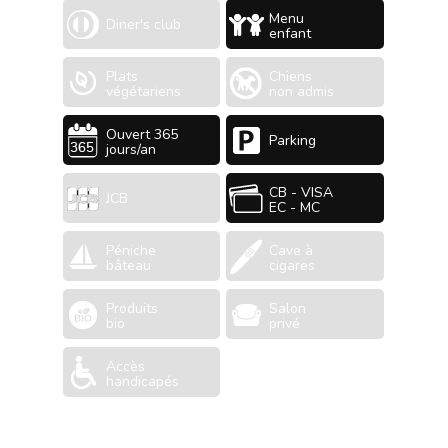
Menu
Diner's club
enfant
Plats
Chiens
végétariens
non admis
Ouvert 365
Parking
jours/an
CB - VISA
JCB
EC - MC
Péniche
Cave à
bâteau
cigares
Produits
Salon
bio
privé
Accès
handicapés