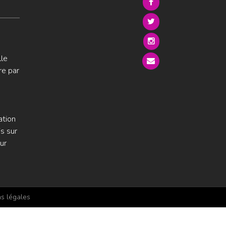
lle
re par
ation
s sur
ur
s légales