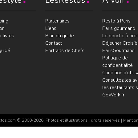
estyle
LesRestos
À voir
ping
Partenaires
Resto à Paris
on
Liens
Paris gourmand
 livres
Plan du guide
Le bouche à orei
Contact
Déjeuner Croisiè
guidé
Portraits de Chefs
ParisGourmand
Politique de
confidentialité
Condition d'utilis
Consultez les avi
les restaurants s
GoWork.fr
os.com © 2000-2026. Photos et illustrations : droits réservés |
Mention