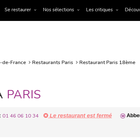
Se restaurer
Nos sélections
Les critiques
Décou
e-de-France
Restaurants Paris
Restaurant Paris 18ème
À
PARIS
:
01 46 06 10 34
Le restaurant est fermé
Abbe