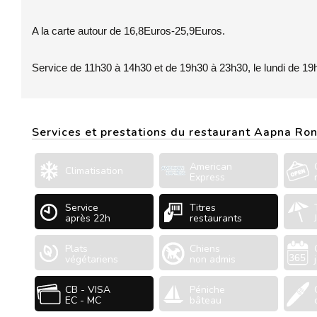
A la carte autour de 16,8Euros-25,9Euros.
Service de 11h30 à 14h30 et de 19h30 à 23h30, le lundi de 19
Services et prestations du restaurant Aapna Ro
American
Climatisation
Express
Service
Titres
après 22h
restaurants
Plats
Chiens
végétariens
non admis
CB - VISA
Péniche
EC - MC
bâteau