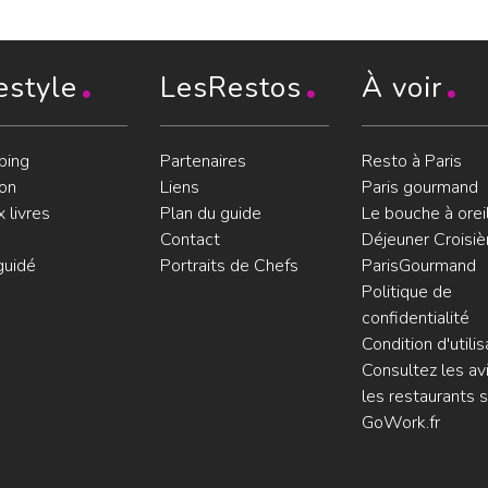
estyle
LesRestos
À voir
ping
Partenaires
Resto à Paris
on
Liens
Paris gourmand
 livres
Plan du guide
Le bouche à orei
Contact
Déjeuner Croisiè
guidé
Portraits de Chefs
ParisGourmand
Politique de
confidentialité
Condition d'utilis
Consultez les avi
les restaurants s
GoWork.fr