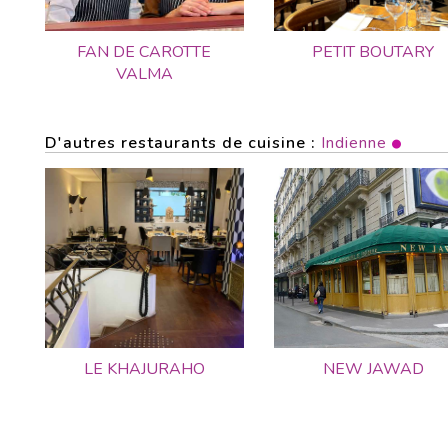
FAN DE CAROTTE
PETIT BOUTARY
VALMA
D'autres restaurants de cuisine :
Indienne
LE KHAJURAHO
NEW JAWAD