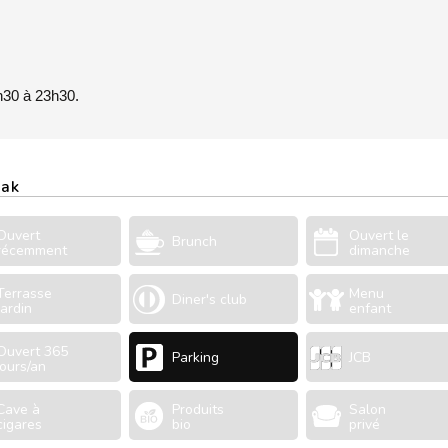
h30 à 23h30.
nak
Ouvert
Ouvert le
Brunch
récemment
dimanche
Terrasse
Menu
Diner's club
Jardin
enfant
Ouvert 365
Parking
JCB
jours/an
Cave à
Produits
Salon
cigares
bio
privé