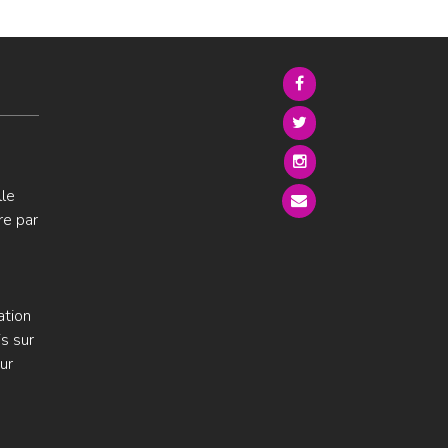
lle
re par
ation
s sur
ur