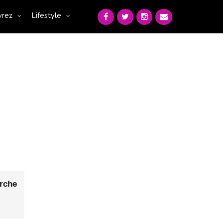
vrez
Lifestyle
rche