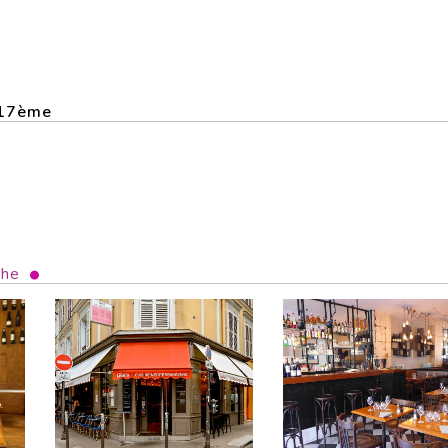
 17ème
che