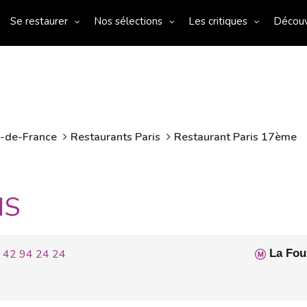
Se restaurer
Nos sélections
Les critiques
Décou
e-de-France
Restaurants Paris
Restaurant Paris 17ème
IS
 42 94 24 24
La Fou