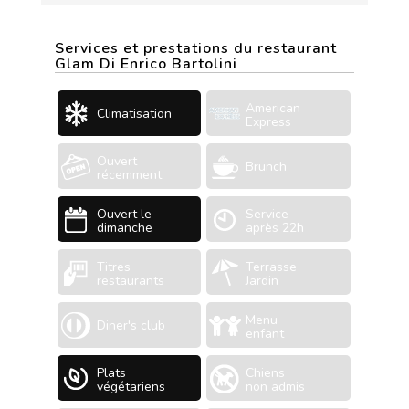
Services et prestations du restaurant
Glam Di Enrico Bartolini
American
Climatisation
Express
Ouvert
Brunch
récemment
Ouvert le
Service
dimanche
après 22h
Titres
Terrasse
restaurants
Jardin
Menu
Diner's club
enfant
Plats
Chiens
végétariens
non admis