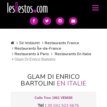
Restaurants France
Se restaurer
Restaurants Île-de-France
Restaurants à Paris
Restaurants En Italie
Glam Di Enrico Bartolini
GLAM DI ENRICO
BARTOLINI
EN ITALIE
Calle Tron 1961 VENISE
Tel :
39 041 523 5676