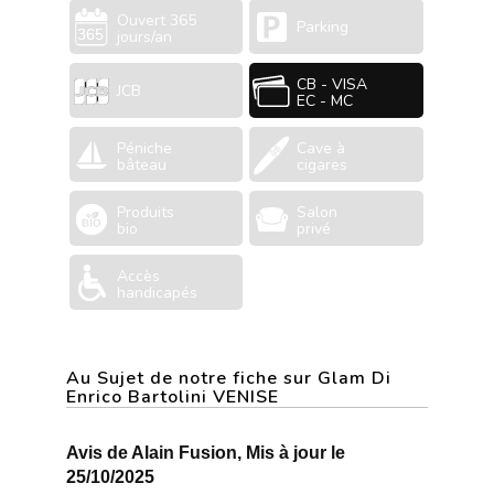
Ouvert 365
Parking
jours/an
CB - VISA
JCB
EC - MC
Péniche
Cave à
bâteau
cigares
Produits
Salon
bio
privé
Accès
handicapés
Au Sujet de notre fiche sur Glam Di
Enrico Bartolini VENISE
Avis de Alain Fusion, Mis à jour le
25/10/2025