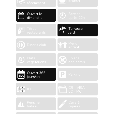
Brunch
récemment
Ouvert le
Service
dimanche
après 22h
Titres
Terrasse
restaurants
Jardin
Menu
Diner's club
enfant
Plats
Chiens
végétariens
non admis
Ouvert 365
Parking
jours/an
CB - VISA
JCB
EC - MC
Péniche
Cave à
bâteau
cigares