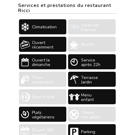
Services et prestations du restaurant
Ricci
American
Climatisation
Express
Ouvert
Brunch
récemment
Ouvert le
Service
dimanche
après 22h
Titres
Terrasse
restaurants
Jardin
Menu
Diner's club
enfant
Plats
Chiens
végétariens
non admis
Ouvert 365
Parking
jours/an