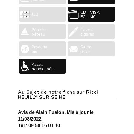
CB - VISA
JCB
EC - MC
Péniche
Cave à
bâteau
cigares
Produits
Salon
bio
privé
Accès
handicapés
Au Sujet de notre fiche sur Ricci
NEUILLY SUR SEINE
Avis de Alain Fusion, Mis à jour le
11/08/2022
Tel : 09 50 16 01 10