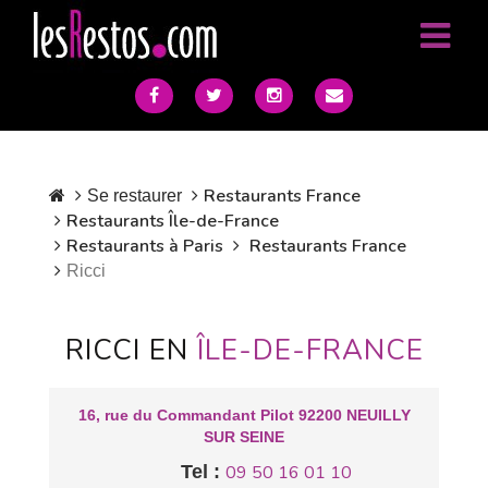
Restaurants France
Se restaurer
Restaurants Île-de-France
Restaurants à Paris
Restaurants France
Ricci
RICCI EN
ÎLE-DE-FRANCE
16, rue du Commandant Pilot 92200 NEUILLY
SUR SEINE
Tel :
09 50 16 01 10