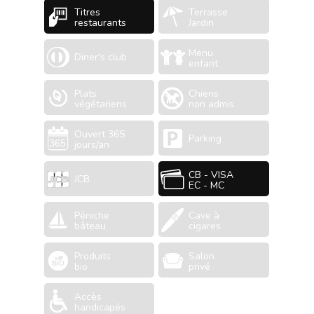
Titres
Terrasse
restaurants
Jardin
Menu
Diner's club
enfant
Plats
Chiens
végétariens
non admis
Ouvert 365
Parking
jours/an
CB - VISA
JCB
EC - MC
Péniche
Cave à
bâteau
cigares
Produits
Salon
bio
privé
Accès
handicapés