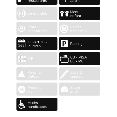
restaurants
Jardin
Menu
Diner's club
enfant
Plats
Chiens
végétariens
non admis
Ouvert 365
Parking
jours/an
CB - VISA
JCB
EC - MC
Péniche
Cave à
bâteau
cigares
Produits
Salon
bio
privé
Accès
handicapés