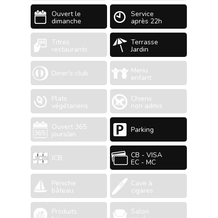
Ouvert le
Service
dimanche
après 22h
Titres
Terrasse
restaurants
Jardin
Menu
Diner's club
enfant
Plats
Chiens
végétariens
non admis
Ouvert 365
Parking
jours/an
CB - VISA
JCB
EC - MC
Péniche
Cave à
bâteau
cigares
Produits
Salon