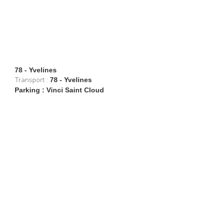
78 - Yvelines
Transport :
78 - Yvelines
Parking : Vinci Saint Cloud
Restaurants
Lifestyle
Restaurants à Paris (6402)
Shopping
Restaurants en Île-de-
Évasion