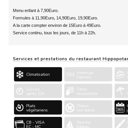
Menu enfant à 7,90Euro.
Formules à 11,90Euro, 14,90Euro, 19,90Euro.
A la carte compter environ de 15Euro à 49Euro.
Service continu, tous les jours, de 11h à 22h.
Services et prestations du restaurant Hippopo
American
Climatisation
Express
Service
Titres
après 22h
restaurants
Plats
Chiens
végétariens
non admis
CB - VISA
Péniche
EC - MC
bâteau