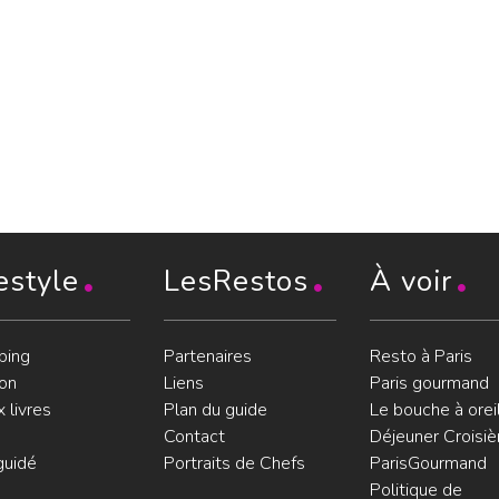
estyle
LesRestos
À voir
ping
Partenaires
Resto à Paris
on
Liens
Paris gourmand
 livres
Plan du guide
Le bouche à orei
Contact
Déjeuner Croisiè
guidé
Portraits de Chefs
ParisGourmand
Politique de