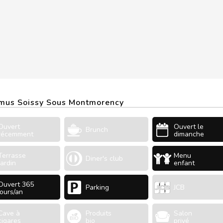
tamus Soissy Sous Montmorency
Ouvert
Ouvert le
Brunch
récemment
dimanche
Terrasse
Menu
Diner's club
Jardin
enfant
Ouvert 365
Parking
JCB
jours/an
Cave à
Produits
Salon
cigares
bio
privé