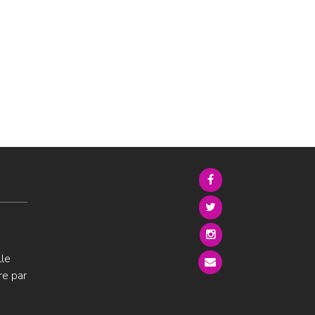
lle
re par