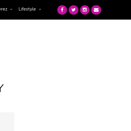
vrez
Lifestyle
Y