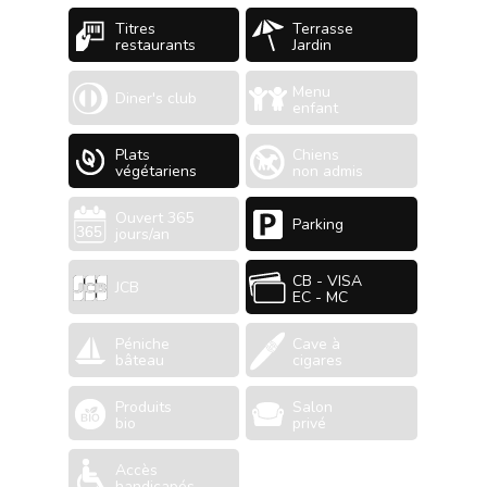
Titres
Terrasse
restaurants
Jardin
Menu
Diner's club
enfant
Plats
Chiens
végétariens
non admis
Ouvert 365
Parking
jours/an
CB - VISA
JCB
EC - MC
Péniche
Cave à
bâteau
cigares
Produits
Salon
bio
privé
Accès
handicapés