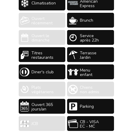
American
Climatisation
Express
Ouvert
Brunch
récemment
Ouvert le
Service
dimanche
après 22h
Titres
Terrasse
restaurants
Jardin
Menu
Diner's club
enfant
Plats
Chiens
végétariens
non admis
Ouvert 365
Parking
jours/an
CB - VISA
JCB
EC - MC