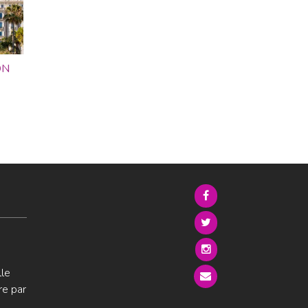
ON
lle
re par