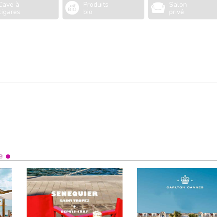
Cave à
Produits
Salon
cigares
bio
privé
e