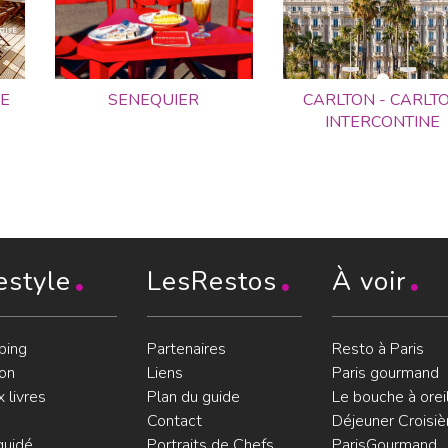
E
SENEQUIER
CARLTON - CARLT
INTERCONTINE
estyle
LesRestos
À voir
ping
Partenaires
Resto à Paris
on
Liens
Paris gourmand
 livres
Plan du guide
Le bouche à orei
Contact
Déjeuner Croisiè
guidé
Portraits de Chefs
ParisGourmand