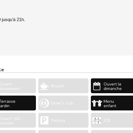
 jusqu'à 21h.
le
Ouvert
Ouvert le
Brunch
récemment
dimanche
Terrasse
Menu
Diner's club
Jardin
enfant
Ouvert 365
Parking
JCB
jours/an