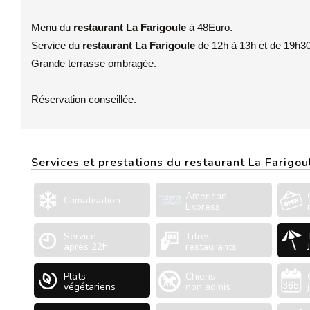
Menu du
restaurant La Farigoule
à 48Euro.
Service du
restaurant La Farigoule
de 12h à 13h et de 19h30
Grande terrasse ombragée.
Réservation conseillée.
Services et prestations du restaurant La Farigou
American
Climatisation
Express
Service
Titres
après 22h
restaurants
Plats
Chiens
végétariens
non admis