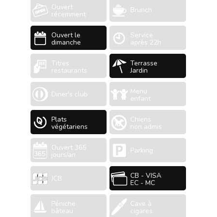
Ouvert
Brunch
récemment
Ouvert le
Service
dimanche
après 22h
Titres
Terrasse
restaurants
Jardin
Menu
Diner's club
enfant
Plats
Chiens
végétariens
non admis
Ouvert 365
Parking
jours/an
CB - VISA
JCB
EC - MC
Péniche
Cave à
bâteau
cigares