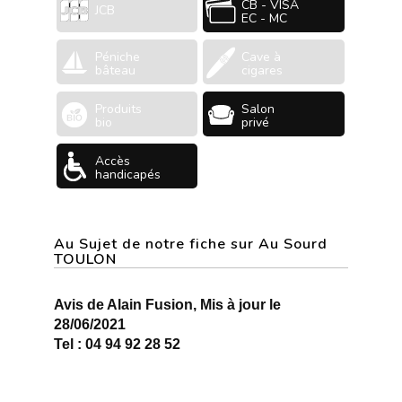
CB - VISA
JCB
EC - MC
Péniche
Cave à
bâteau
cigares
Produits
Salon
bio
privé
Accès
handicapés
Au Sujet de notre fiche sur Au Sourd
TOULON
Avis de Alain Fusion, Mis à jour le
28/06/2021
Tel : 04 94 92 28 52