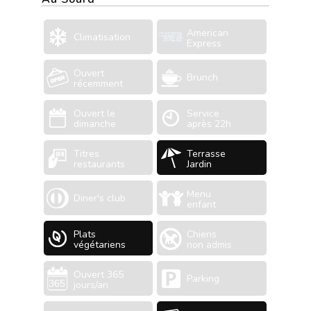
American
Climatisation
Express
Ouvert
Brunch
récemment
Ouvert le
Service
dimanche
après 22h
Titres
Terrasse
restaurants
Jardin
Menu
Diner's club
enfant
Plats
Chiens
végétariens
non admis
Ouvert 365
Parking
jours/an