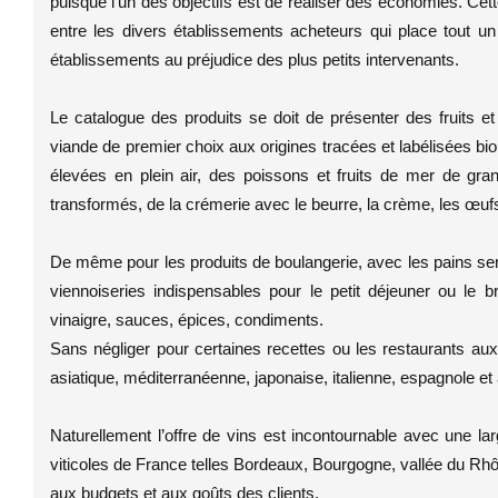
puisque l’un des objectifs est de réaliser des économies. C
entre les divers établissements acheteurs qui place tout un
établissements au préjudice des plus petits intervenants.
Le catalogue des produits se doit de présenter des fruits e
viande de premier choix aux origines tracées et labélisées bi
élevées en plein air, des poissons et fruits de mer de gr
transformés, de la crémerie avec le beurre, la crème, les œuf
De même pour les produits de boulangerie, avec les pains servi
viennoiseries indispensables pour le petit déjeuner ou le br
vinaigre, sauces, épices, condiments.
Sans négliger pour certaines recettes ou les restaurants au
asiatique, méditerranéenne, japonaise, italienne, espagnole et
Naturellement l’offre de vins est incontournable avec une 
viticoles de France telles Bordeaux, Bourgogne, vallée du Rhôn
aux budgets et aux goûts des clients.