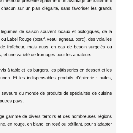
ette méthode présente également un avantage de traitement
 chacun sur un plan d’égalité, sans favoriser les grands
t légumes de saison souvent locaux et biologiques, de la
o ou Label Rouge (bœuf, veau, agneau, porc), des volailles
ande fraîcheur, mais aussi en cas de besoin surgelés ou
s, et une variété de fromages pour les amateurs.
s à table et les burgers, les pâtisseries en dessert et les
unch. Et les indispensables produits d’épicerie : huiles,
x saveurs du monde de produits de spécialités de cuisine
 autres pays.
large gamme de divers terroirs et des nombreuses régions
e, en rouge, en blanc, en rosé ou pétillant, pour s’adapter