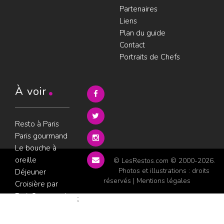
Partenaires
Liens
Plan du guide
Contact
Portraits de Chefs
À voir
Resto à Paris
Paris gourmand
Le bouche à
oreille
© LesRestos.com © 2000-2026.
Photos et illustrations : droits
Déjeuner
réservés |
Mentions légales
Croisière par
ParisGourmand
;
Politique de
confidentialité