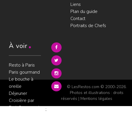
Liens
Plan du guide
Contact
Portraits de Chefs
À voir
Resto à Paris
Paris gourmand
Le bouche à
oreille
© LesRestos.com © 2000-2026.
Photos et illustrations : droits
Déjeuner
réservés |
Mentions légales
Croisière par
ParisGourmand
;
Politique de
confidentialité
Condition