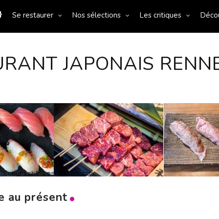
Se restaurer
Nos sélections
Les critiques
Déco
URANT JAPONAIS RENN
ne au présent