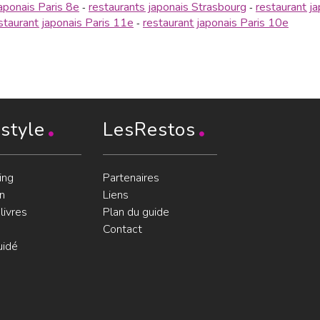
japonais Paris 8e
restaurants japonais Strasbourg
restaurant j
-
-
staurant japonais Paris 11e
restaurant japonais Paris 10e
-
estyle
LesRestos
ing
Partenaires
n
Liens
livres
Plan du guide
Contact
uidé