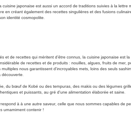
 cuisine japonaise est aussi un accord de traditions suivies à la lettre m
ère en créant également des recettes singulières et des fusions culinair
son identité cosmopolite.
sés et de recettes qui méritent d’être connus, la cuisine japonaise est
nsidérable de recettes et de produits : nouilles, algues, fruits de mer,
multiples nous garantissent d'incroyables mets, loins des seuls sashimi
a découverte.
mée, du bœuf de Kobé ou des tempuras, des makis ou des légumes grillés
thentiques et puissants, au gré d'une alimentation élaborée et saine.
orrespond à à une autre saveur, celle que nous sommes capables de perce
és umamiment contenir !