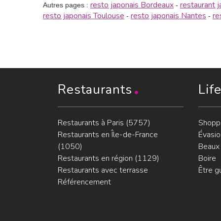
resto japonais Bordeaux
restaurant 
Autres pages :
-
resto japonais Toulouse
resto japonais Nantes
re
-
-
Restaurants
Lif
Restaurants à Paris (5757)
Shopp
Restaurants en Île-de-France
Évasio
(1050)
Beaux 
Restaurants en région (1129)
Boire
Restaurants avec terrasse
Être g
Référencement