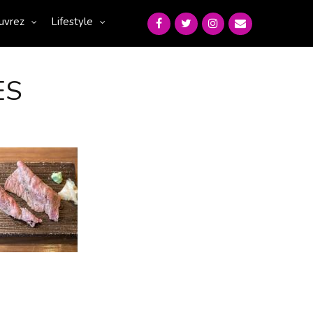
uvrez
Lifestyle
ES