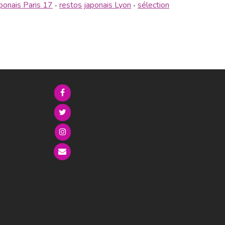
aponais Paris 17
restos japonais Lyon
sélection
-
-