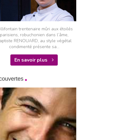
llifontain trentenaire mûri aux étoilés
parisiens, robuchonien dans l’âme,
aptiste RENOUARD, au style végétal
condimenté présente sa...
En savoir plus
couvertes