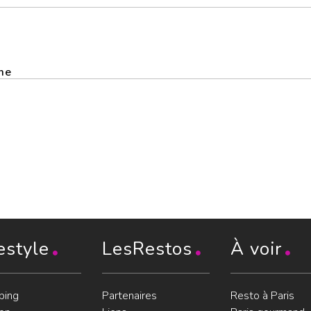
me
estyle
LesRestos
À voir
ping
Partenaires
Resto à Paris