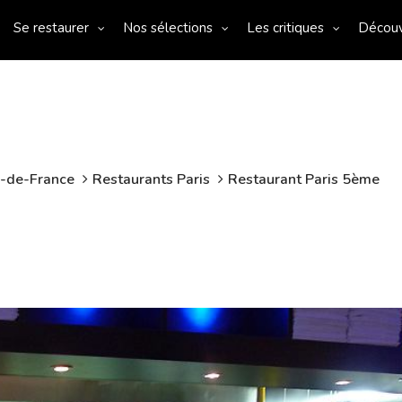
Se restaurer
Nos sélections
Les critiques
Décou
e-de-France
Restaurants Paris
Restaurant Paris 5ème