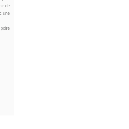
oir de
ec une
 poire