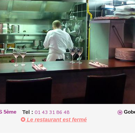
S 5ème
Tel :
01 43 31 86 48
Gobe
Le restaurant est fermé