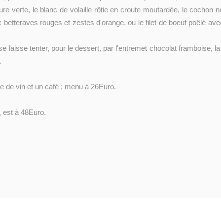
re verte, le blanc de volaille rôtie en croute moutardée, le cochon n
ux betteraves rouges et zestes d'orange, ou le filet de boeuf poêlé av
e laisse tenter, pour le dessert, par l'entremet chocolat framboise, la
.
re de vin et un café ; menu à 26Euro.
, est à 48Euro.