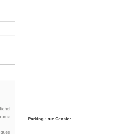
Michel
agrume
Parking : rue Censier
acques